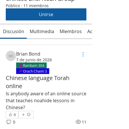
Público
·
11 miembros
Unirse
Discusión
Multimedia
Miembros
Acerca de
Brian Bond
Brian Bond
7 de junio de 2026
Rambam 304
Orach Chaim 3
Chinese language Torah
online
Is anybody aware of an online source 
that teaches noahide lessons in 
Chinese?  
0
0
11