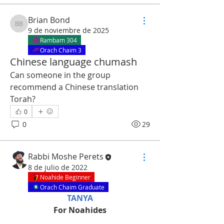
Brian Bond
Brian Bond
9 de noviembre de 2025
Rambam 304
Orach Chaim 3
Chinese language chumash
Can someone in the group 
recommend a Chinese translation 
Torah?
0
0
29
Rabbi Moshe Perets
8 de julio de 2022
Noahide Beginner
Orach Chaim Graduate
TANYA
For Noahides