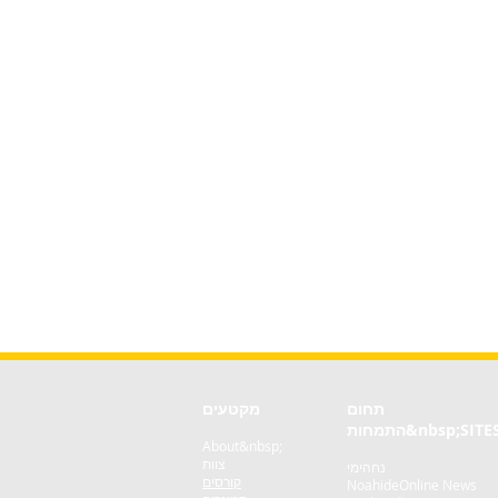
תחום
מקטעים
&nbsp;SITE
התמחות
About&nbsp;
צוות
נחהימי
קורסים
NoahideOnline News