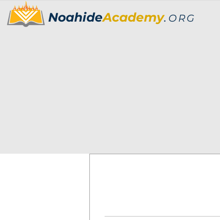
Noahide
Academy
.
ORG