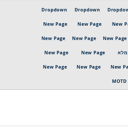
Dropdown
Dropdown
Dropdo
New Page
New Page
New P
New Page
New Page
New Page
מלא
New Page
New Page
New Page
New Page
New P
MOTD