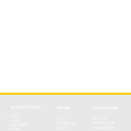
קישורים מהירים
למידה וערכים
קהילות
S
בלוג
לימוד יומי
גלובלי
חברים
חוכמה יומיומית
ארה&quot;ב
החשבון שלי
פרשת שבועית
אירופה
פורום