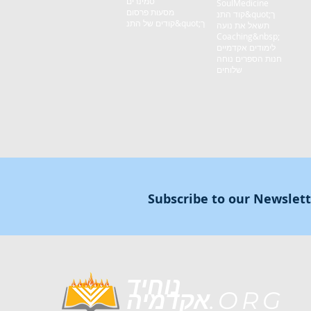
סמינרים
SoulMedicine
מסעות פרסום
קוד התנ&quot;ך
קודים של התנ&quot;ך
תשאל את נועה
Coaching&nbsp;
לימודים אקדמיים
חנות הספרים נוחה
שלוחים
Subscribe to our Newslet
נוחיד
.ORG
אקדמיה