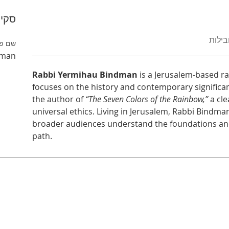
סקיר
בילות
שם פר
dman
Rabbi Yermihau Bindman
 is a Jerusalem-based 
focuses on the history and contemporary significan
the author of 
“The Seven Colors of the Rainbow,”
 a cl
universal ethics. Living in Jerusalem, Rabbi Bindma
broader audiences understand the foundations an
path.