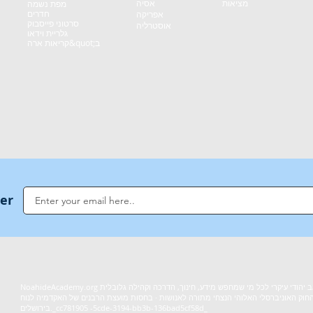
מציאות
אסיה
מפת נשמה
חדרים
אפריקה
סרטוני פייסבוק
אוסטרליה
גלריית וידאו
קריאות ארה&quot;ב
ter
NoahideAcademy.org הוא משאב יהודי עיקרי לכל מי שמחפש מידע, חינוך, הדרכה וקהילה גלובלית
חוק האוניברסלי האלוהי הנצחי מתורה לאנושות · בחסות מועצת הרבנים של האקדמיה לנוח
בירושלים._cc781905 -5cde-3194-bb3b-136bad5cf58d_