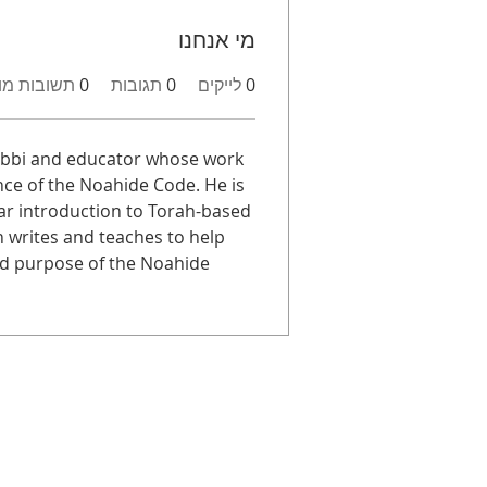
מי אנחנו
0
לייקים
0
תגובות
0
תשובות מו
rabbi and educator whose work 
ce of the Noahide Code. He is 
ear introduction to Torah-based 
n writes and teaches to help 
d purpose of the Noahide 