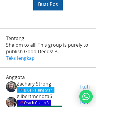
Buat Pos
Tentang
Shalom to all! This group is purely to
publish Good Deeds! P
...
Teks lengkap
Anggota
Zachary Strong
Ikuti
Blue Raising Star
gilbertmenoza6
Ikuti
Orach Chaim 3
Choshen Mishpat I Gr
T. Bolt
Ikuti
Blue Raising Star
texassweetspirit
Ikuti
texassweetspirit