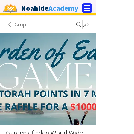
Noahide
Academy
Grup
Garden of Eden World Wide