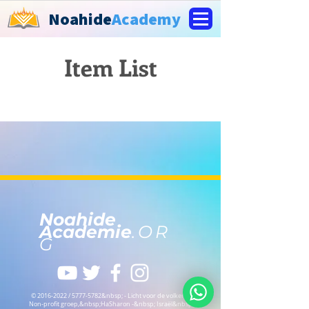
Noahide
Academy
Item List
Noahide
Academie
.OR
G
©
2016-2022
/
5777-5782
&nbsp; - Licht voor de volkeren
Non-profit groep,
&nbsp;HaSharon -&nbsp; Israël&nbsp;