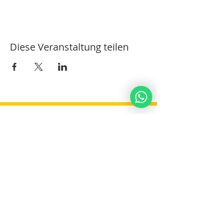
Diese Veranstaltung teilen
Noahide
Akademie
.OR
G
©
2016-2022
/
5777-5782
&nbsp; - Licht den Nationen
Gemeinnützige Gruppe,
&nbsp;HaSharon -&nbsp;
Israel&nbsp;
Spenden
Über uns
Datenschutz-Bestimmungen
Kontaktiere uns