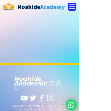
Noahide
Academy
Noahide
Akademie
.OR
G
©
2016-2022
/
5777-5782
&nbsp; - Licht den Nationen
Gemeinnützige Gruppe,
&nbsp;HaSharon -&nbsp;