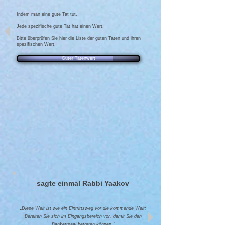
Indem man eine gute Tat tut.
Jede spezifische gute Tat hat einen Wert.
Bitte überprüfen Sie hier die Liste der guten Taten und ihren
spezifischen Wert.
Guter Tatenwert
sagte einmal Rabbi Yaakov
„
Diese Welt ist wie ein Eintrittsweg vor die kommende Welt;
Bereiten Sie sich im Eingangsbereich vor, damit Sie den
Bankettsaal betreten können.“