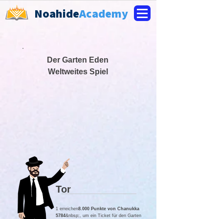
Noahide
Academy
Der Garten Eden
Weltweites Spiel
Tor
1 erreichen
8.000 Punkte von Chanukka
5784
&nbsp;, um ein Ticket für den Garten