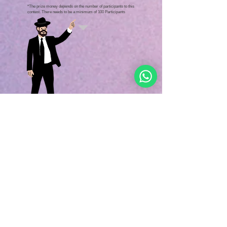
*The prize money depends on the number of participants to this
contest.
There needs to be a minimum of 100 Participants
Enter Contest
Here's your
chance to win!
First name