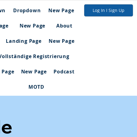
wn
Dropdown
New Page
Log In I Sign Up
age
New Page
About
Landing Page
New Page
Vollständige Registrierung
 Page
New Page
Podcast
MOTD
de