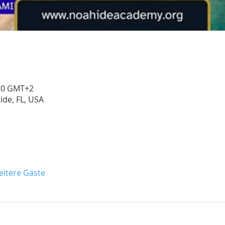
:30 GMT+2
side, FL, USA
eitere Gäste