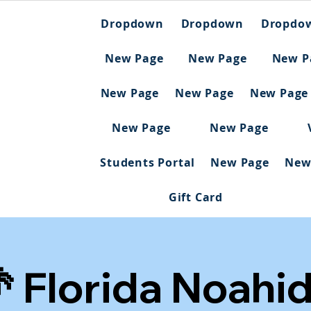
Dropdown
Dropdown
Dropdo
New Page
New Page
New P
New Page
New Page
New Page
New Page
New Page
Students Portal
New Page
New
Gift Card
 Florida Noahi