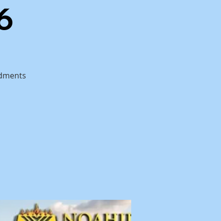
6
ndments