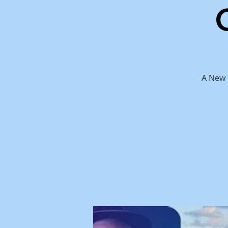
A New 