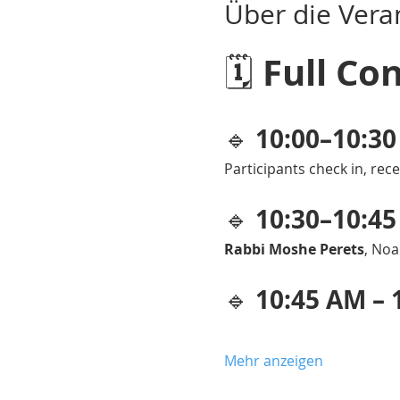
Über die Vera
Full Co
🗓 
10:00–10:30
🔹 
Participants check in, re
10:30–10:4
🔹 
Rabbi Moshe Perets
, Noa
10:45 AM – 
🔹 
Mehr anzeigen