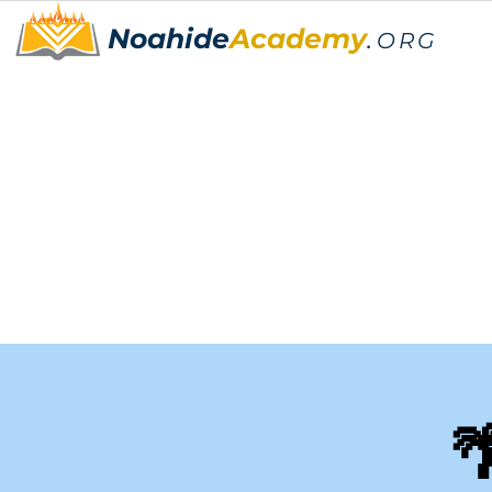
Noahide
Academy
.
ORG
