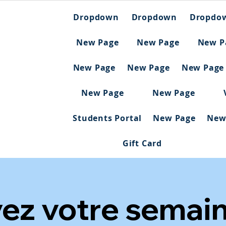
Dropdown
Dropdown
Dropdo
New Page
New Page
New P
New Page
New Page
New Page
New Page
New Page
Students Portal
New Page
New
Gift Card
ez votre semai