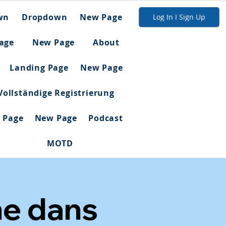
wn
Dropdown
New Page
Log In I Sign Up
age
New Page
About
Landing Page
New Page
Vollständige Registrierung
 Page
New Page
Podcast
MOTD
ne dans