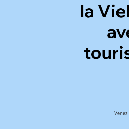
la Vie
av
touri
Venez 