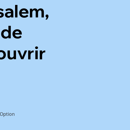
usalem,
ide
ouvrir
 Option