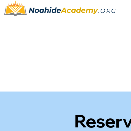
Noahide
Academy
.
ORG
Reserv