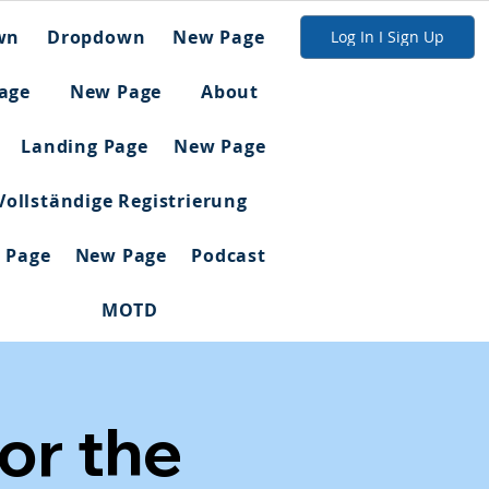
wn
Dropdown
New Page
Log In I Sign Up
age
New Page
About
Landing Page
New Page
Vollständige Registrierung
 Page
New Page
Podcast
MOTD
or the