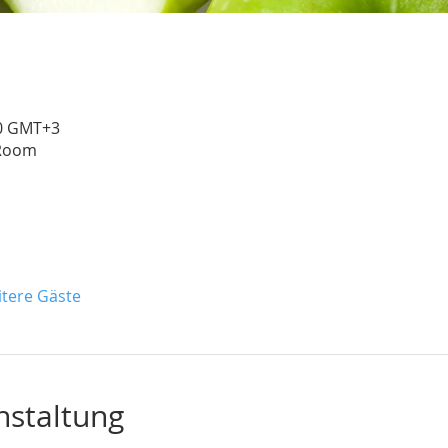
30 GMT+3
Room
itere Gäste
nstaltung