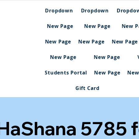
Dropdown
Dropdown
Dropdo
New Page
New Page
New P
New Page
New Page
New Page
New Page
New Page
Students Portal
New Page
New
Gift Card
HaShana 5785 f