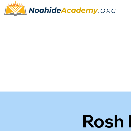
Noahide
Academy
.
ORG
Rosh 