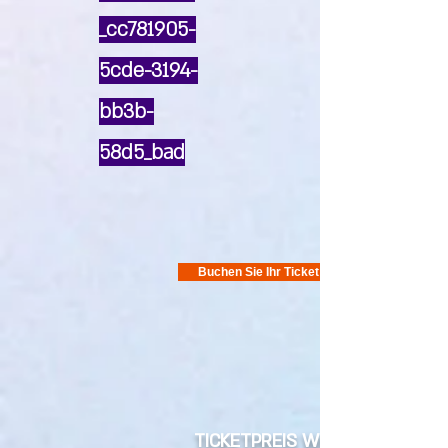
_cc781905-
5cde-3194-
bb3b-
58d5_bad
Buchen Sie Ihr Ticket
TICKETPREIS WIRD IN ERHÖHE