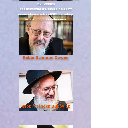
Menschheit
Geschäftsführer Noahide Academy
von Jerusalem
Internationaler Dozent&nbsp;&nbsp;
Vermittlung des Judentums
Rabbi Schimon Cowen
Rabbi Ytshock Dubovick