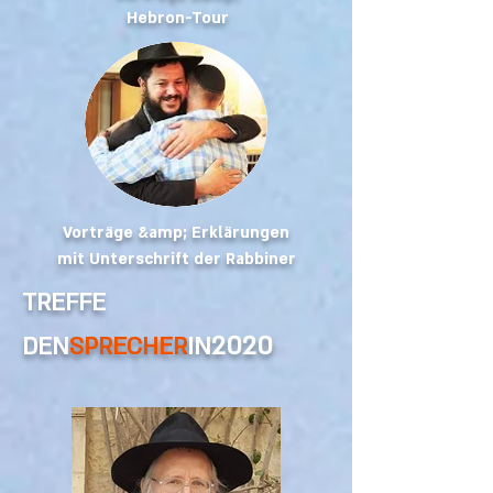
Hebron-Tour
Vorträge &amp; Erklärungen
mit Unterschrift der Rabbiner
TREFFE
2020
DEN
SPRECHER
IN