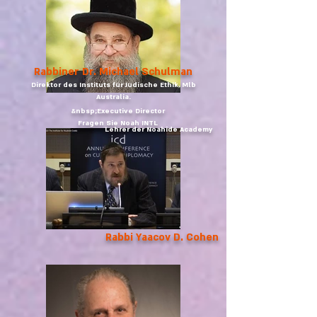
Rabbiner Dr. Michael Schulman
Direktor des Instituts für Jüdische Ethik, Mlb
Australia.
&nbsp;Executive Director
Fragen Sie Noah INTL
Lehrer der Noahide Academy
Rabbi Yaacov D. Cohen