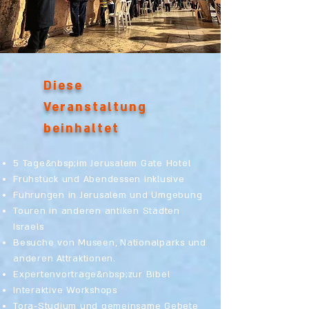
Diese
Veranstaltung
beinhaltet
5 Tage&nbsp;im Jerusalem Gate Hotel
Frühstück und Abendessen inklusive
Führungen in Jerusalem und Umgebung
Touren in anderen antiken Städten
Israels
Besuche von Museen, Nationalparks und
anderen Attraktionen.
Expertenvorträge&nbsp;zur Bibel
Interaktive Workshops
Tora-Studium und gemeinsame Gebete