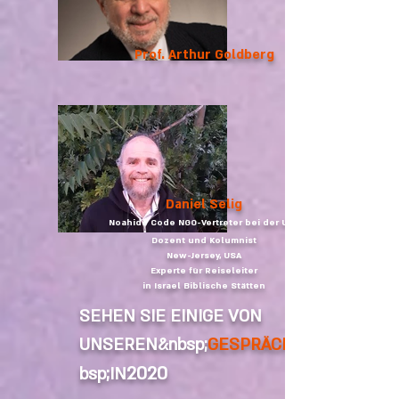
Prof. Arthur Goldberg
Daniel Selig
Noahide Code NGO-Vertreter bei der UNO
Dozent und Kolumnist
New-Jersey, USA
Experte für Reiseleiter
in Israel Biblische Stätten
SEHEN SIE EINIGE VON
UNSEREN&nbsp;
GESPRÄCHE
2020
bsp;IN