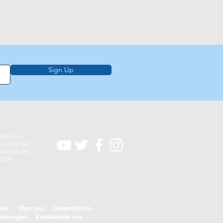
Sign Up
rmationen,
 Göttlichen
rrschaft des
-bb3b-
den
Über uns
Datenschutz-
immungen
Kontaktiere uns