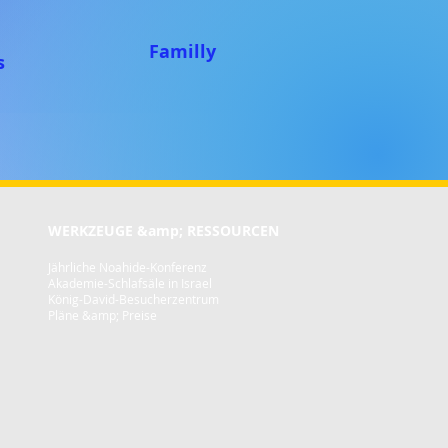
Familly
s
WERKZEUGE &amp; RESSOURCEN
Jährliche Noahide-Konferenz
Akademie-Schlafsäle in Israel
König-David-Besucherzentrum
Pläne &amp; Preise