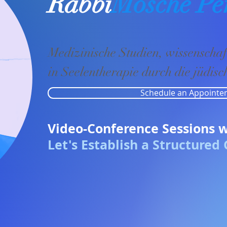
Rabbi
Mosche Pe
Medizinische Studien, wissenschaf
in Seelentherapie durch die jüdisc
Schedule an Appointe
Video-Conference Sessions
w
Let's Establish a Structured