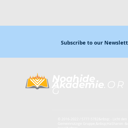
Subscribe to our Newslet
Noahide
Akademie
.OR
G
© 2016-2022 / 5777-5782&nbsp; - Licht den
Gemeinnützige Gruppe,
&nbsp;HaSharon -&