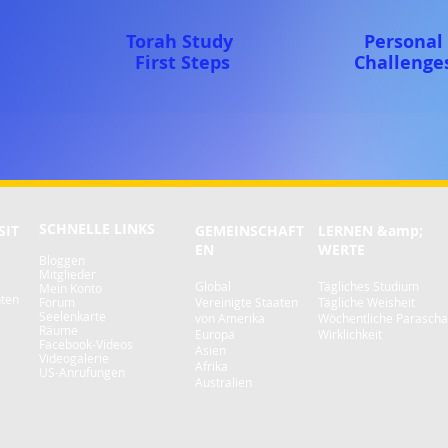
Torah Study
Personal
First Steps
Challenge
SCHNELLE LINKS
SIT
GEMEINSCHAFT
LERNEN &amp;
EN
WERTE
Bloggen
Mitglieder
Global
Tägliches Studium
Mein Konto
hten
Forum
Vereinigte Staaten
Tägliche Weisheit
Seelenkarte
von Amerika
Wöchentliche Parascha
Räume
Europa
Wirklichkeit
Facebook-Videos
Asien
Videogalerie
Afrika
US-Anrufungen
Australien