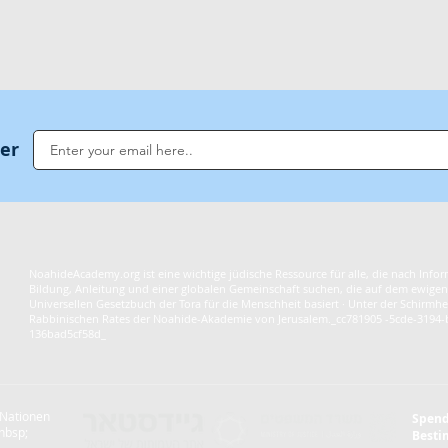
ter
NoahideAcademy.org ist eine wichtige jüdische Ressource für alle, die nach Info
Bildung, Anleitung und einer globalen Gemeinschaft suchen, die auf dem ewigen
Universellen Gesetzbuch der Tora für die Menschheit basiert · Unter der Schirmhe
Rabbinischen Rates der Noahide-Akademie von Jerusalem._cc781905 -5cde-3194
136bad5cf58d_
 Nationen
Spen
nbsp;
Best