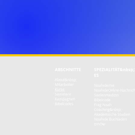
ABSCHNITTE
SPEZIALITÄT
&nbsp;
ES
About&nbsp;
Mitarbeiter
Noahidemie
Kurse
NoahideOnline-Nachric
Seminare
Seelenmedizin
Kampagnen
Bibelcode
Bibelcodes
Frag Noah
Coaching&nbsp;
Akademische Studien
Noahide Buchladen
שלוחים