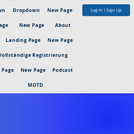
wn
Dropdown
New Page
Log In I Sign Up
age
New Page
About
Landing Page
New Page
Vollständige Registrierung
 Page
New Page
Podcast
MOTD