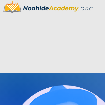
Noahide
Academy
.
ORG