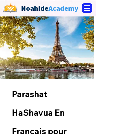
Noahide
Academy
Parashat
HaShavua En
Francais pour