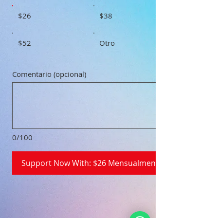
$26
$38
$52
Otro
Comentario (opcional)
0/100
Support Now With: $26 Mensualmente