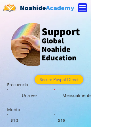
Noahide
Academy
Support
Global
Noahide
Education
Secure Paypal Direct
Frecuencia
Una vez
Mensualmente
Monto
$10
$18