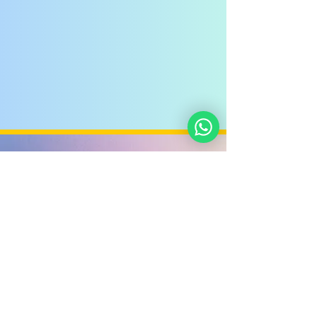
Noahide
Academia
.OR
G
©
2016-2022
/
5777-5782
&nbsp; - Luz a las Naciones
grupo sin fines de lucro,
&nbsp;HaSharon -&nbsp;
Israel&nbsp;
Donar
Sobre nosotros
Política de privacidad
Contáctenos