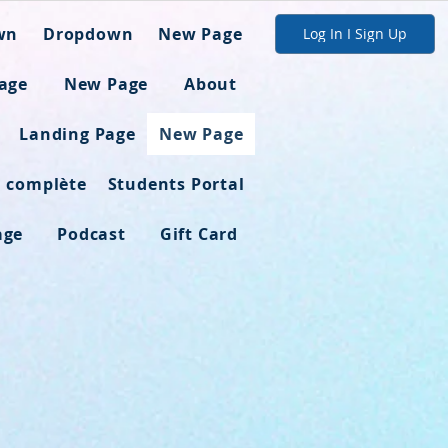
wn
Dropdown
New Page
Log In I Sign Up
age
New Page
About
Landing Page
New Page
n complète
Students Portal
age
Podcast
Gift Card