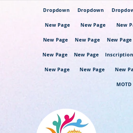
Dropdown
Dropdown
Dropdo
New Page
New Page
New P
New Page
New Page
New Page
New Page
New Page
Inscriptio
New Page
New Page
New P
MOTD