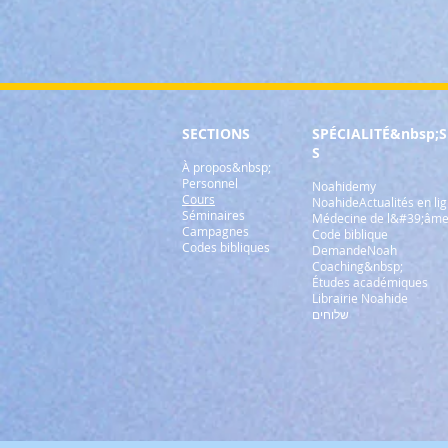
SECTIONS
SPÉCIALITÉ
&nbsp;S
S
À propos&nbsp;
Personnel
Noahidemy
Cours
NoahideActualités en li
Séminaires
Médecine de l&#39;âm
Campagnes
Code biblique
Codes bibliques
DemandeNoah
Coaching&nbsp;
Études académiques
Librairie Noahide
שלוחים