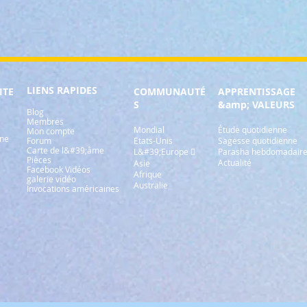
LIENS RAPIDES
ITE
COMMUNAUTÉ
APPRENTISSAGE
S
&amp; VALEURS
Blog
Membres
Mondial
Étude quotidienne
Mon compte
gne
Forum
Etats-Unis
Sagesse quotidienne
e
Carte de l&#39;âme
L&#39;Europe 
Parasha hebdomadair
Pièces
Actualité
Asie
Facebook Vidéos
Afrique
galerie vidéo
Australie
Invocations américaines