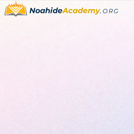
Noahide
Academy
.
ORG