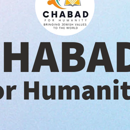
CHABA
or Humani