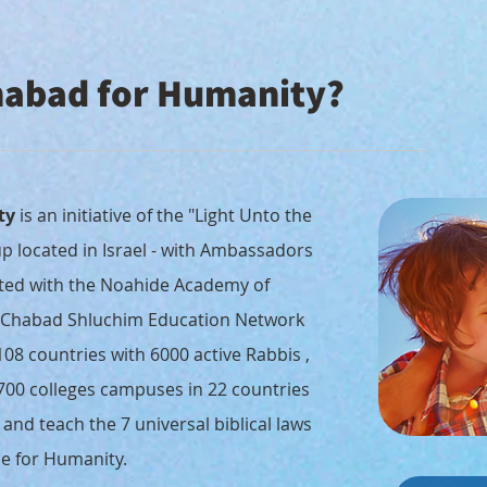
habad for Humanity?
ty
is an initiative of the "Light Unto the
p located in Israel - with Ambassadors
iated with the Noahide Academy of
the Chabad Shluchim Education Network
08 countries with 6000 active Rabbis ,
700 colleges campuses in 22 countries
 and teach the 7 universal biblical laws
e for Humanity.