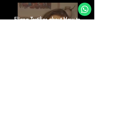
Eliana Testifies about How to
Come to the Truth
Lire la vidéo
Live Testimonial of Eliana
Lire la vidéo