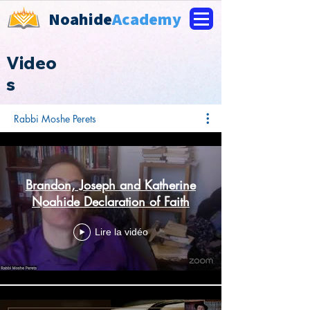
Noahide
Academy
Video
s
Rabbi Moshe Perets
Brandon, Joseph and Katherine
Noahide Declaration of Faith
Lire la vidéo