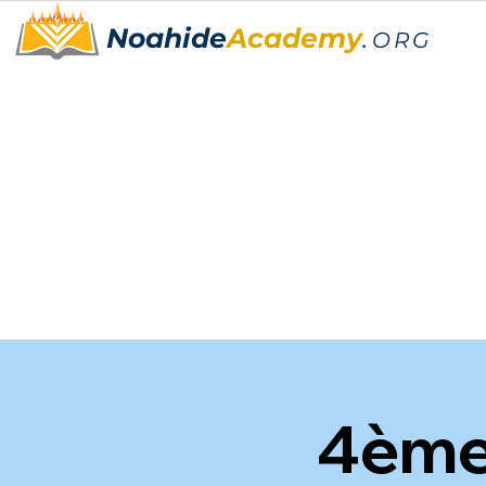
Noahide
Academy
.
ORG
4ème