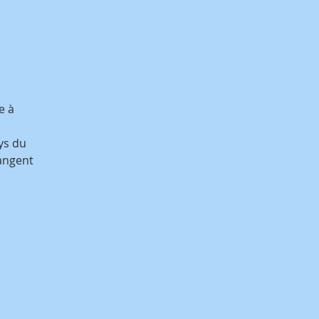
e à
ys du
angent