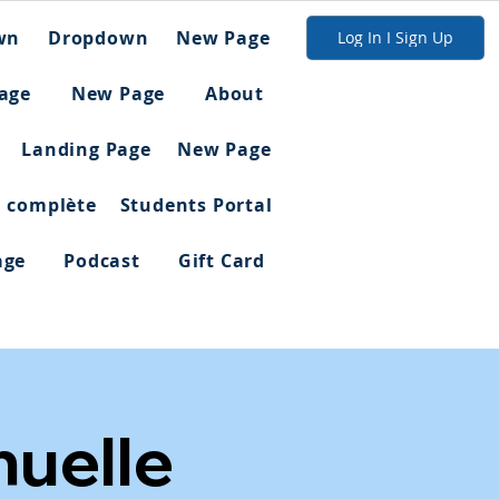
wn
Dropdown
New Page
Log In I Sign Up
age
New Page
About
Landing Page
New Page
n complète
Students Portal
age
Podcast
Gift Card
uelle