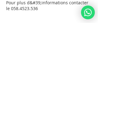
Pour plus d&#39;informations contacter
le 058.4523.536
Billets
Vente expirée
Type de billet
Night
Prix
140,00 ₪
Partager cet événement