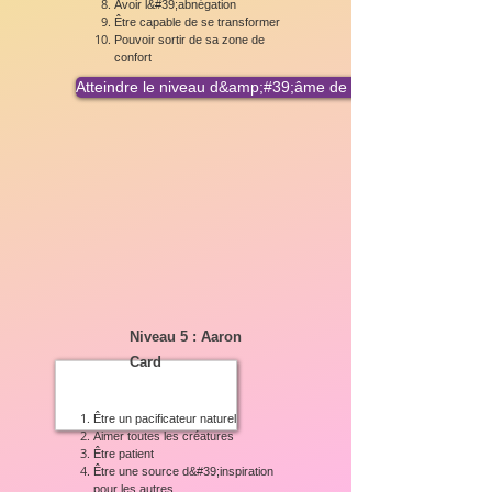
Avoir l&#39;abnégation
Être capable de se transformer
Pouvoir sortir de sa zone de
confort
Atteindre le niveau d&amp;#39;âme de Moïse
Niveau 5 : Aaron
Card
Être un pacificateur naturel
Aimer toutes les créatures
Être patient
Être une source d&#39;inspiration
pour les autres