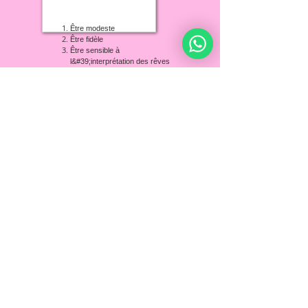
Être modeste
Être fidèle
Être sensible à
l&#39;interprétation des rêves
Avoir une grande force de
caractère
Être attaché à ses proches
Avoir de grandes compétences
en gestion
Être un visionnaire
Ne pas garder rancune
Ne pas se venger
Pourvoir aux besoins des autres
Atteindre le niveau d&amp;#39;âme de Joseph