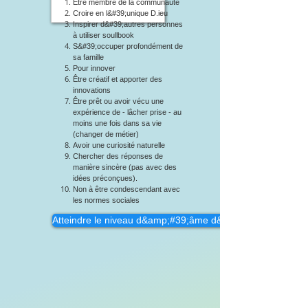
Être membre de la communauté
Croire en l&#39;unique D.ieu
Inspirer d&#39;autres personnes
à utiliser soullbook
S&#39;occuper profondément de
sa famille
Pour innover
Être créatif et apporter des
innovations
Être prêt ou avoir vécu une
expérience de - lâcher prise - au
moins une fois dans sa vie
(changer de métier)
Avoir une curiosité naturelle
Chercher des réponses de
manière sincère (pas avec des
idées préconçues).
Non à être condescendant avec
les normes sociales
Atteindre le niveau d&amp;#39;âme d&amp;#39;Abraham