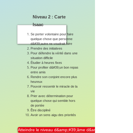
Niveau 2 : Carte
Isaac
Se porter volontaire pour faire
quelque chose que personne
d&#39;autre ne voudrait faire
Prendre des initiatives
Pour défendre la vérité dans une
situation difficile
Étudier à heures fixes
Pour profiter d&#39;un bon repas
entre amis
Rendre son conjoint encore plus
heureux
Pouvoir ressentir le miracle de la
vie
Prier avec détermination pour
quelque chose qui semble hors
de portée
Être discipliné
Avoir un sens aigu des priorités
Atteindre le niveau d&amp;#39;âme d&amp;#39;Isaac