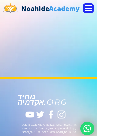
Noahide
Academy
נוחיד
.ORG
אקדמיה
&nbsp; - אור לאומות
5777-5782
/
2016-2022
©
&nbsp;השרון -&nbsp;
קבוצה ללא מטרות רווח,
Israel_cc781905-5cde-3194-6bad_bb3b-158