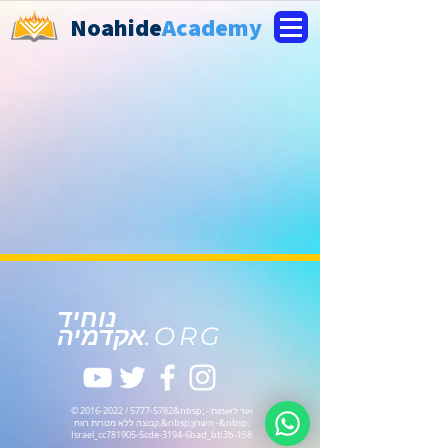
Noahide
Academy
נוחיד
.ORG
אקדמיה
&nbsp; - אור לאומות
5777-5782
/
2016-2022
©
&nbsp;השרון -&nbsp;
קבוצה ללא מטרות רווח,
Israel_cc781905-5cde-3194-6bad_bb3b-158