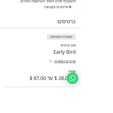
להצטרף אליה לאחר ההרשמה לאירוע.
2 עדכונים בקבוצה
כרטיסים
המכירה הסתיימה
סוג כרטיס
Early Bird
פרטים נוספים
מחיר
מ-‏28.00 ‏$ עד ‏87.00 ‏$
🎓 Student Pass
+ עמלת שירות על כרטיסים בסך ‏0.70 ‏$