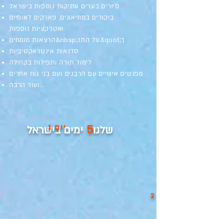
סיורים בערים עתיקות נוספות בישראל
ביקורים במוזיאונים, פארקים לאומיים
ואטרקציות נוספות.
הרצאות מומחים&nbsp;על התנ&quot;ך
סדנאות אינטראקטיביות
לימוד תורה ותפילות בקהילה
מפגשים אישיים עם הרבנים ועם בני נוח אחרים
ועוד הרבה...
5
יום 1
שלנו
ימים בישראל
יום 2