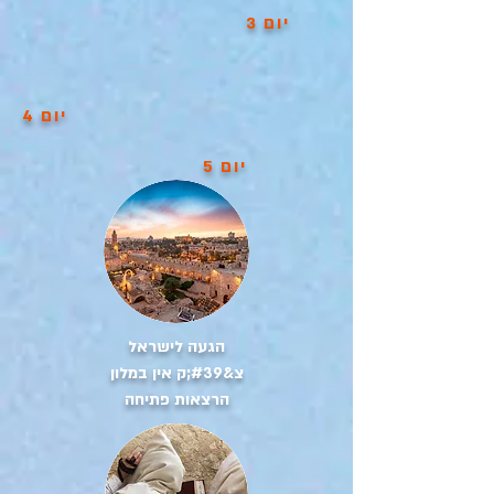
יום 3
יום 4
יום 5
הגעה לישראל
צ&#39;ק אין במלון
הרצאות פתיחה