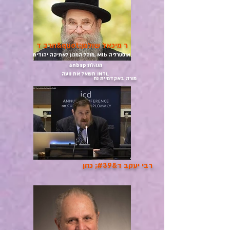
הרב ד&quot;ר מיכאל שולמן
מנהל המכון לאתיקה יהודית, Mlb אוסטרליה.
&nbsp;מנהלת
תשאל את נועה INTL
מורה באקדמיית נח
רבי יעקב ד&#39; כהן