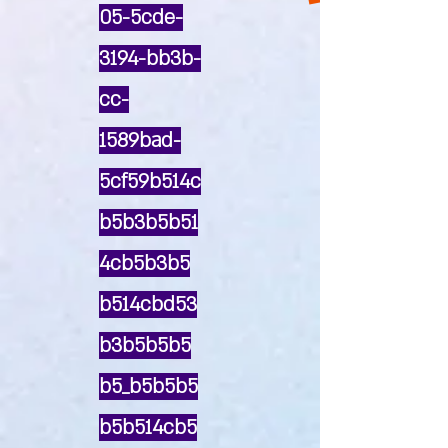
05-5cde-
3194-bb3b-
cc-
1589bad-
5cf59b514c
b5b3b5b51
4cb5b3b5
b514cbd53
b3b5b5b5
b5_b5b5b5
b5b514cb5