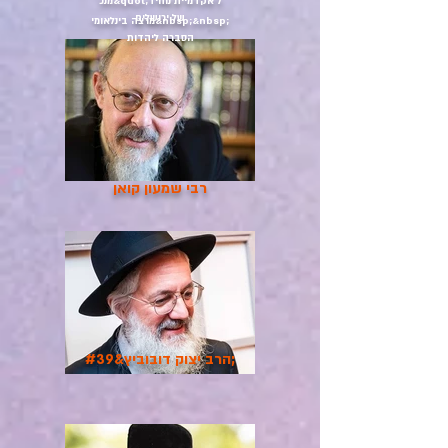
מנכ&quot;ל אקדמיית נוחיד
של ירושלים
מרצה בינלאומי&nbsp;&nbsp;
הסברה ליהדות
רבי שמעון קואן
הרב יצוק דובוביץ&#39;