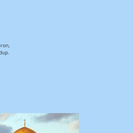
bron,
dup.