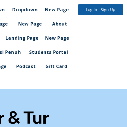
wn
Dropdown
New Page
Log In I Sign Up
age
New Page
About
Landing Page
New Page
asi Penuh
Students Portal
age
Podcast
Gift Card
 & Tur