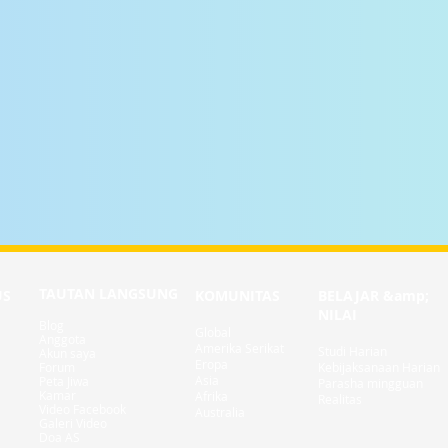
TAUTAN LANGSUNG
US
KOMUNITAS
BELAJAR &amp;
NILAI
Blog
Global
Anggota
Amerika Serikat
Studi Harian
Akun saya
Eropa
Forum
Kebijaksanaan Harian
Asia
Peta Jiwa
Parasha mingguan
Kamar
Afrika
Realitas
Video Facebook
Australia
Galeri Video
Doa AS