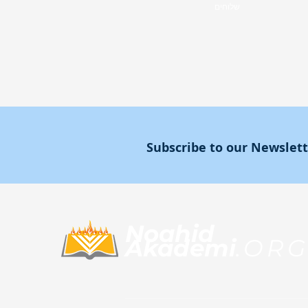
שלוחים
Subscribe to our Newslet
Noahid
Akademi
.OR