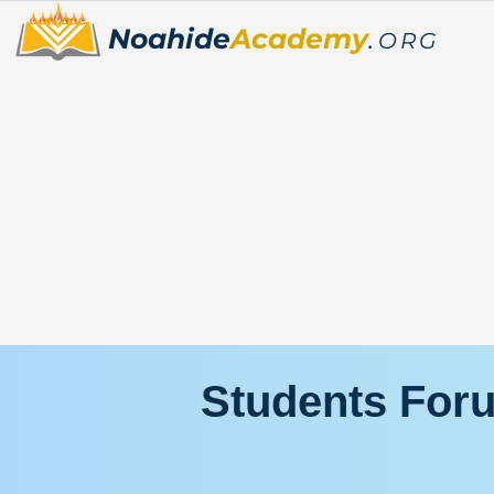
Noahide
Academy
.
ORG
Students For