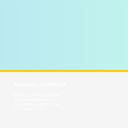
ALAT &amp; SUMBERDAYA
Konferensi Noahide Tahunan
Asrama Akademi di Israel
Pusat Pengunjung Raja David
Paket &amp; Harga