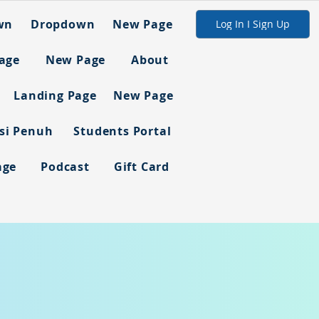
wn
Dropdown
New Page
Log In I Sign Up
age
New Page
About
Landing Page
New Page
asi Penuh
Students Portal
age
Podcast
Gift Card