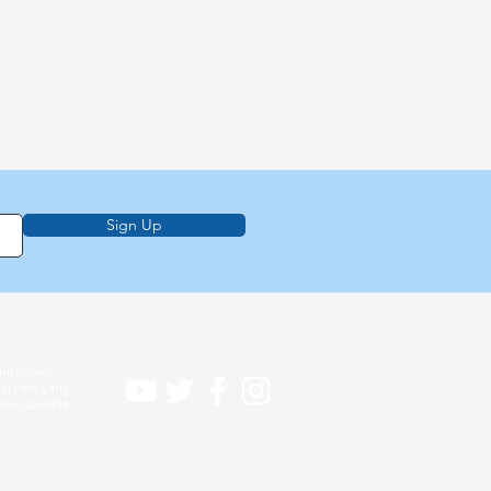
Sign Up
informasi,
l Ilahi yang
demi Noahide