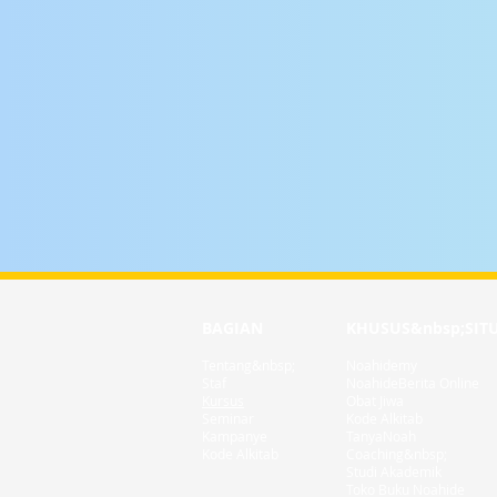
BAGIAN
KHUSUS
&nbsp;SIT
Tentang&nbsp;
Noahidemy
Staf
NoahideBerita Online
Kursus
Obat Jiwa
Seminar
Kode Alkitab
Kampanye
TanyaNoah
Kode Alkitab
Coaching&nbsp;
Studi Akademik
Toko Buku Noahide