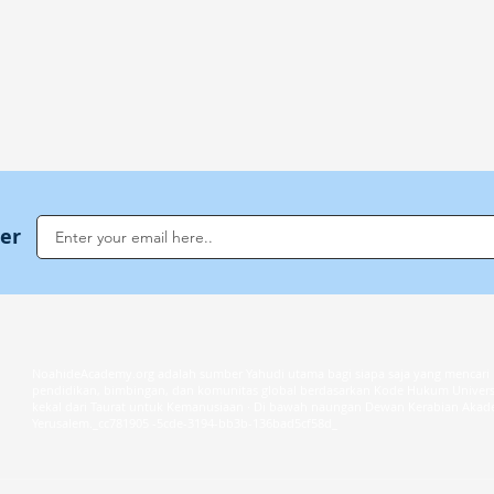
ter
NoahideAcademy.org adalah sumber Yahudi utama bagi siapa saja yang mencari 
G
pendidikan, bimbingan, dan komunitas global berdasarkan Kode Hukum Universa
kekal dari Taurat untuk Kemanusiaan · Di bawah naungan Dewan Kerabian Aka
Yerusalem._cc781905 -5cde-3194-bb3b-136bad5cf58d_