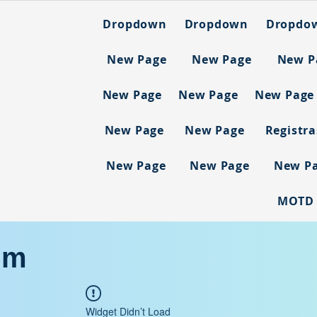
Dropdown
Dropdown
Dropdo
New Page
New Page
New P
New Page
New Page
New Page
New Page
New Page
Registr
New Page
New Page
New P
MOTD
um
Widget Didn’t Load