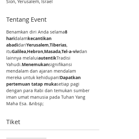
Sion, Yerusalem, Israel
Tentang Event
Benamkan diri Anda selama
8 
hari
dalam
kecantikan 
abadi
dari
Yerusalem
,
Tiberias
, 
itu
Galilea
,
Hebron
,
Masada
,
Tel-a-viv
dan 
lainnya melalui
autentik
Tradisi 
Yahudi.
Menemukan
signifikansi 
mendalam dan ajaran mendalam 
mereka untuk kehidupan!
Dapatkan 
pertemuan tatap muka
setiap pagi 
dengan para Rabi dan temukan sumber 
iman umat manusia pada Tuhan Yang 
Maha Esa. &nbsp;
Tiket