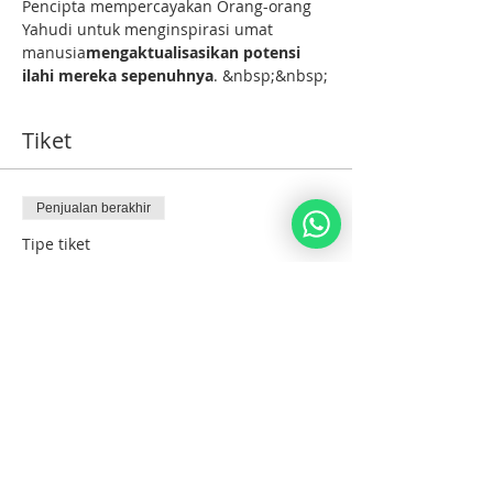
Pencipta mempercayakan Orang-orang 
Yahudi untuk menginspirasi umat 
manusia
mengaktualisasikan potensi 
ilahi mereka sepenuhnya
. &nbsp;&nbsp;
Tiket
Penjualan berakhir
Tipe tiket
Reguler
Info selengkapnya
Harga
₪1.840,00