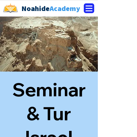
Noahide
Academy
Seminar
& Tur