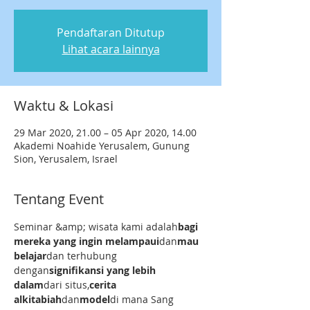
Pendaftaran Ditutup
Lihat acara lainnya
Waktu & Lokasi
29 Mar 2020, 21.00 – 05 Apr 2020, 14.00
Akademi Noahide Yerusalem, Gunung
Sion, Yerusalem, Israel
Tentang Event
Seminar &amp; wisata kami adalah
bagi 
mereka yang ingin melampaui
dan
mau 
belajar
dan terhubung 
dengan
signifikansi yang lebih 
dalam
dari situs,
cerita 
alkitabiah
dan
model
di mana Sang 