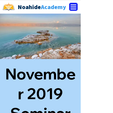
Noahide
Academy
Novembe
r 2019