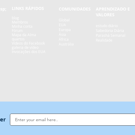
LINKS RÁPIDOS
sp;
COMUNIDADES
APRENDIZADO E
VALORES
blog
Global
Membros
EUA
estudo diário
Minha conta
Europa
Fórum
Sabedoria Diária
Ásia
Mapa da Alma
Parashá Semanal
quartos
África
Realidade
Vídeos do Facebook
Austrália
galeria de vídeo
Invocações dos EUA
ter