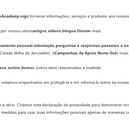
eAcademy.org
é fornecer informações, serviços e produtos aos nossos 
 por nossos vários
artigos
,
vídeos
,
blogue
,
fórum
e mais.
inamento pessoal
,
orientação
,
perguntas e respostas
,
passeios e se
Cidade Velha de Jerusalém, o
Campanhas de Apoio Norte-Sul
e mais
sos online
,
livros
e outros itens relacionados a noahide.
e estamos empenhados em protegê-la e em informá-lo sobre as nossas p
 a sério. Criamos esta declaração de privacidade para demonstrar n
medidas para usar suas informações pessoais apenas de maneiras com