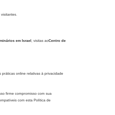
visitantes.
minários em Israel
, visitas ao
Centro de
.
ráticas online relativas à privacidade
osso firme compromisso com sua
patíveis com esta Política de