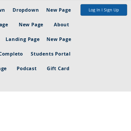
wn
Dropdown
New Page
Log In I Sign Up
age
New Page
About
Landing Page
New Page
 Completo
Students Portal
age
Podcast
Gift Card