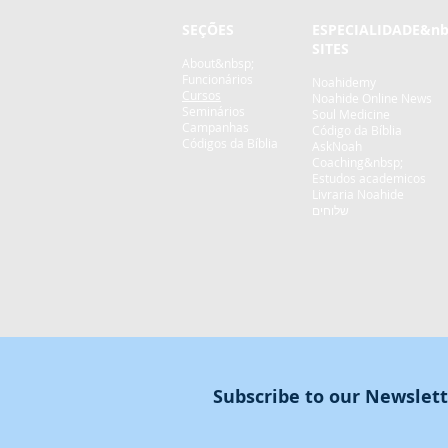
SEÇÕES
ESPECIALIDADE
&nb
SITES
About&nbsp;
Funcionários
Noahidemy
Cursos
Noahide Online News
Seminários
Soul Medicine
Campanhas
Código da Bíblia
Códigos da Bíblia
AskNoah
Coaching&nbsp;
Estudos academicos
Livraria Noahide
שלוחים
Subscribe to our Newslet