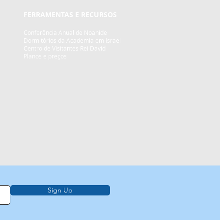
FERRAMENTAS E RECURSOS
Conferência Anual de Noahide
Dormitórios da Academia em Israel
Centro de Visitantes Rei David
Planos e preços
Sign Up