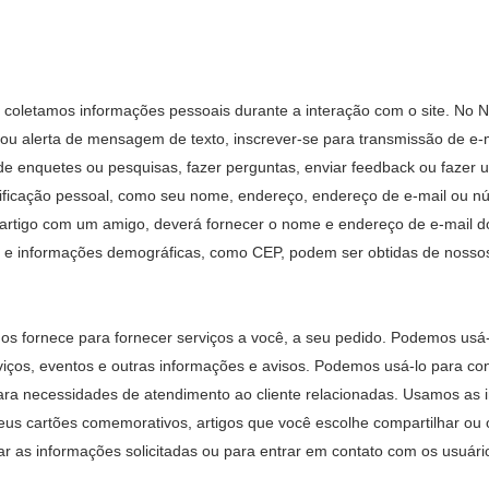
 coletamos informações pessoais durante a interação com o site. No
 ou alerta de mensagem de texto, inscrever-se para transmissão de e-mai
 de enquetes ou pesquisas, fazer perguntas, enviar feedback ou fazer 
ntificação pessoal, como seu nome, endereço, endereço de e-mail ou n
m artigo com um amigo, deverá fornecer o nome e endereço de e-mail do
e informações demográficas, como CEP, podem ser obtidas de nossos vi
s fornece para fornecer serviços a você, a seu pedido. Podemos usá
ços, eventos e outras informações e avisos. Podemos usá-lo para con
para necessidades de atendimento ao cliente relacionadas. Usamos as
seus cartões comemorativos, artigos que você escolhe compartilhar ou
r as informações solicitadas ou para entrar em contato com os usuári