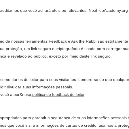
creditamos que você achará úteis ou relevantes. NoahideAcademy.org 
.
io de nossas ferramentas Feedback e Ask the Rabbi são estritamente 
sua proteção, um link seguro e criptografado é usado para carregar su
ca é revelado ao público, exceto por meio deste link seguro.
de comentários do leitor para seus visitantes. Lembre-se de que qualque
idir divulgar suas informações pessoais.
 você a our&nbsp;
política de feedback do leitor
.
ropriados para garantir a segurança de suas informações pessoais e
tamos que você insira informações de cartão de crédito, usamos a prot