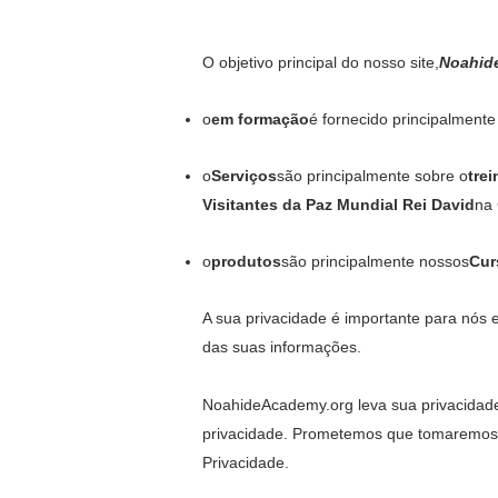
O objetivo principal do nosso site,
Noahid
o
em formação
é fornecido principalmente
o
Serviços
são principalmente sobre o
tre
Visitantes da Paz Mundial Rei David
na 
o
produtos
são principalmente nossos
Cur
A sua privacidade é importante para nós 
das suas informações.
NoahideAcademy.org leva sua privacidade
privacidade. Prometemos que tomaremos 
Privacidade.