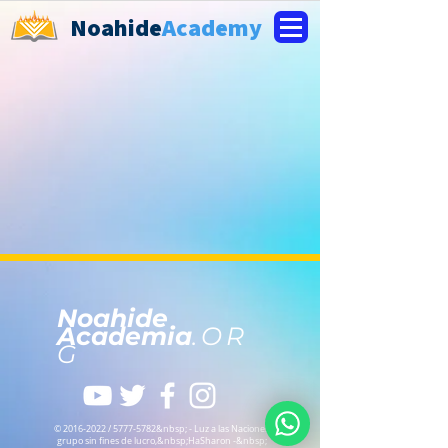
Noahide
Academy
Noahide
Academia
.OR
G
©
2016-2022
/
5777-5782
&nbsp; - Luz a las Naciones
grupo sin fines de lucro,
&nbsp;HaSharon -&nbsp;