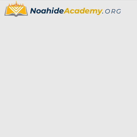
Noahide
Academy
.
ORG