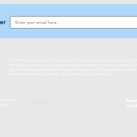
ter
NoahideAcademy.org es un recurso judío principal para cualquiera que busque i
educación, orientación y una comunidad global basada en el eterno Código Divin
Ley de la Torá para la Humanidad · Bajo los auspicios del Consejo Rabínico de l
Noahide de Jerusalén._cc781905 -5cde-3194-bb3b-136bad5cf58d_
 Naciones
Donar
nbsp;
Cont