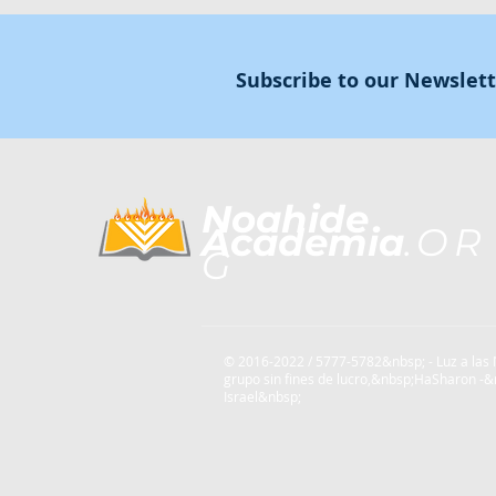
Subscribe to our Newslet
Noahide
Academia
.OR
G
© 2016-2022 / 5777-5782&nbsp; - Luz a las
grupo sin fines de lucro,
&nbsp;HaSharon -&
Israel&nbsp;