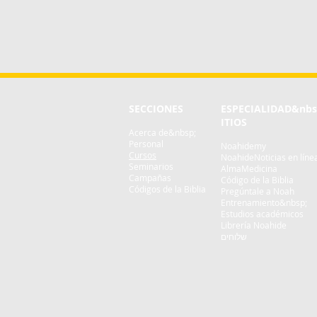
SECCIONES
ESPECIALIDAD
&nbs
ITIOS
Acerca de&nbsp;
Personal
Noahidemy
Cursos
NoahideNoticias en líne
Seminarios
AlmaMedicina
Campañas
Código de la Biblia
Códigos de la Biblia
Pregúntale a Noah
Entrenamiento&nbsp;
Estudios académicos
Librería Noahide
שלוחים