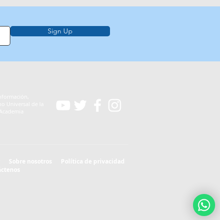
Sign Up
nformación,
o Universal de la
a Academia
Sobre nosotros
Política de privacidad
áctenos