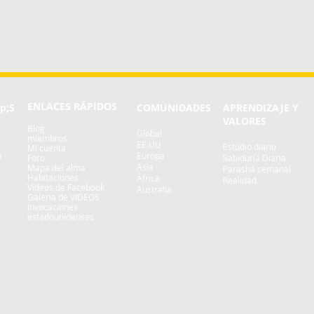
ENLACES RÁPIDOS
p;S
COMUNIDADES
APRENDIZAJE Y
VALORES
Blog
Global
miembros
EE.UU
Estudio diario
Mi cuenta
a
Europa
Foro
Sabiduría Diaria
Asia
Mapa del alma
Parashá semanal
Habitaciones
África
Realidad
Vídeos de Facebook
Australia
Galeria de VIDEOS
Invocaciones
estadounidenses