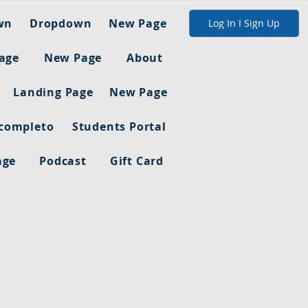
wn
Dropdown
New Page
Log In I Sign Up
age
New Page
About
Landing Page
New Page
 completo
Students Portal
age
Podcast
Gift Card