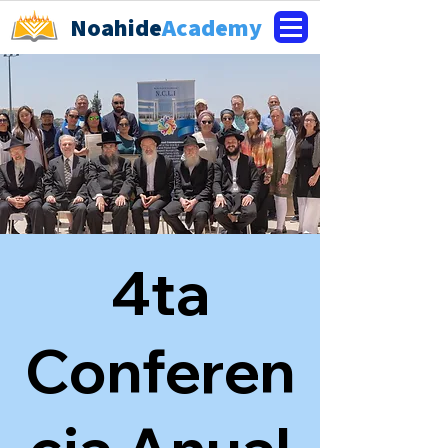
Noahide
Academy
4ta
Conferen