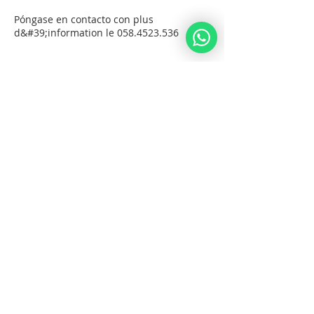
Póngase en contacto con plus
d&#39;information le 058.4523.536
Entradas
Venta finalizada
Tipo de entrada
Noche
Precio
140,00 ILS
Compartir este evento