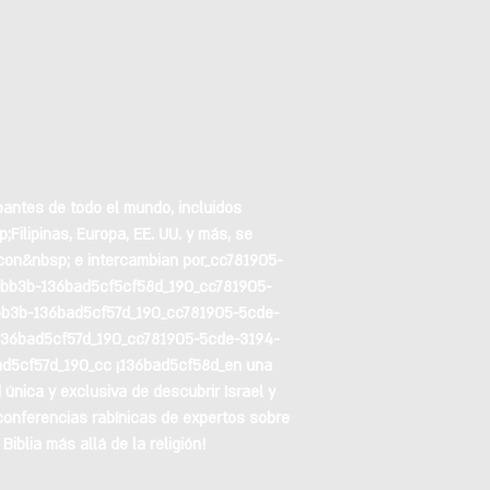
pantes de todo el mundo, incluidos
;Filipinas, Europa, EE. UU. y más, se
con&nbsp; e intercambian por_cc781905-
bb3b-136bad5cf5cf58d_190_cc781905-
bb3b-136bad5cf57d_190_cc781905-5cde-
136bad5cf57d_190_cc781905-5cde-3194-
d5cf57d_190_cc ¡136bad5cf58d_en una
 única y exclusiva de descubrir Israel y
 conferencias rabínicas de expertos sobre
 Biblia más allá de la religión!