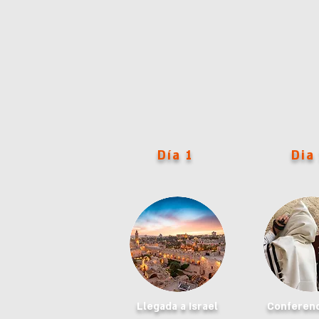
Día 1
Dia
Llegada a Israel
Conferenc