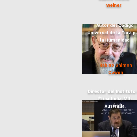
Weiner
Autor del Código
Universal de la Torá p
la Humanidad
Rabino Shimon
Cowen
Director del Instituto
Ética Judía, Mlb
Australia.