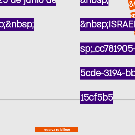
25 de junio de
&nbsp;
;&nbsp;
&nbsp;ISRAE
sp;_cc781905
5cde-3194-b
15cf5b5
reserva tu billete