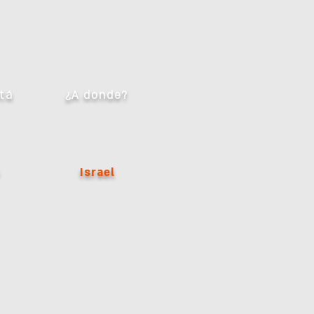
tá
¿A donde?
s
Israel