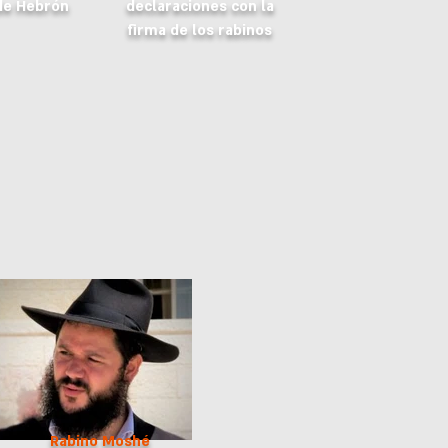
de Hebrón
declaraciones con la
firma de los rabinos
Rabino Moshé