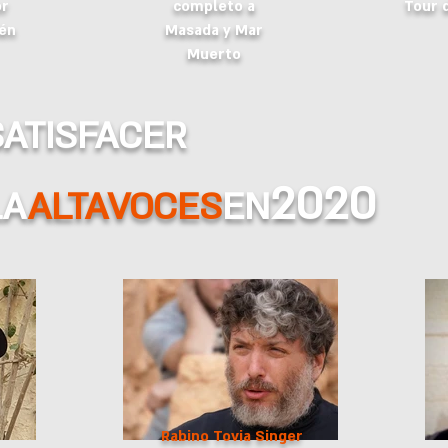
or
completo a
Tour 
én
Masada y Mar
Muerto
SATISFACER
2020
LA
ALTAVOCES
EN
Rabino Tovia Singer