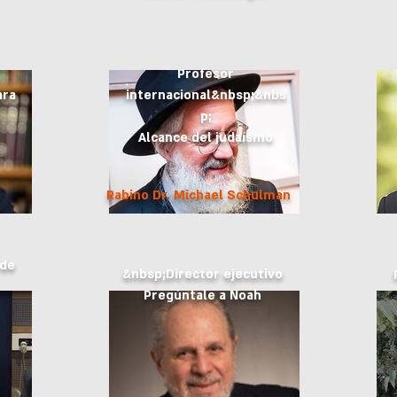
Profesor
ara
internacional&nbsp;&nbs
p;
Alcance del judaísmo
Rabino Dr. Michael Schulman
 de
&nbsp;Director ejecutivo
Pregúntale a Noah