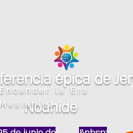
ferencia épica de Je
Encender la Era
Noahide
Mesiánica