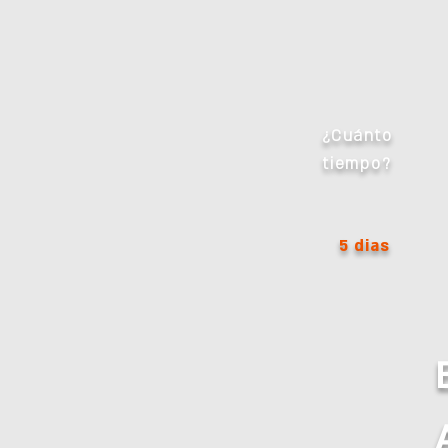
¿Cuánto
tiempo?
5 dias