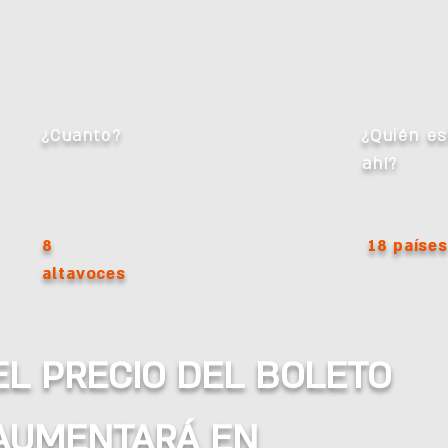
¿Cuanto?
¿Quién es
ahí?
8
18 paíse
altavoces
EL PRECIO DEL BOLETO
AUMENTARÁ EN