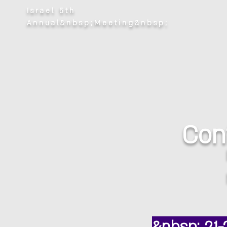
Israel 5th
Annual&nbsp;Meeting&nbsp;
Con