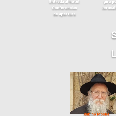
Entrada al hotel
gira p
Conferencias
Jerusal
de apertura
Rabino Moshé