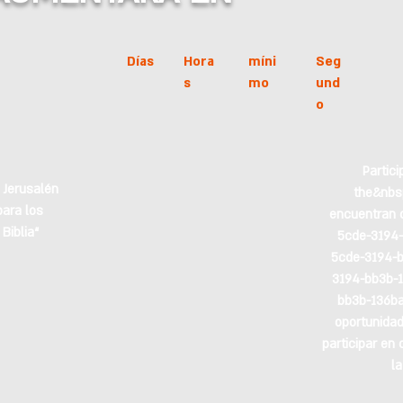
Días
Hora
míni
Seg
s
mo
und
o
Partici
 Jerusalén
the&nbsp
para los
encuentran 
Biblia“
5cde-3194-
5cde-3194-
3194-bb3b-
bb3b-136ba
oportunidad
participar en
la