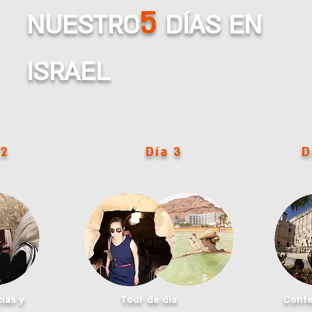
5
NUESTRO
DÍAS EN
ISRAEL
 2
Día 3
D
ias y
Tour de día
Confe