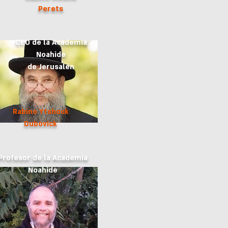
Perets
CEO de la Academia
Noahide
de Jerusalén
Rabino Ytshock
Dubovick
Profesor de la Academia
Noahide