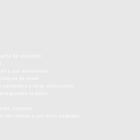
uerta de Jerusalén
s
lén y sus alrededores
ntiguas de Israel
 nacionales y otras atracciones.
&nbsp;sobre la Biblia
ciones Comunes
n los rabinos y con otros noahides