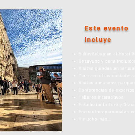
Este evento
incluye
5 días&nbsp;en el Hotel P
Desayuno y cena incluido
Visitas guiadas en Jerusa
Tours en otras ciudades a
Visitas a museos, parques
Conferencias de expertos
Talleres Interactivos
Estudio de la Torá y Ora
Encuentros personales co
Y mucho más...