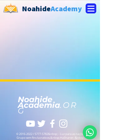
Noahide
Academy
Noahide
Academia
.OR
G
©
2016-2022
/
5777-5782
&nbsp; - Luz para as nações
Grupo sem fins lucrativos,
&nbsp;HaSharon -&nbsp;