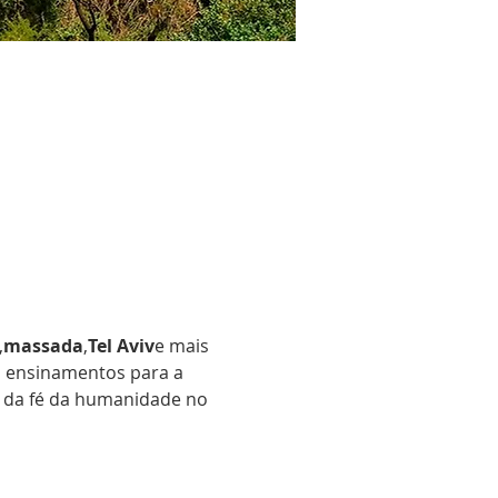
,
massada
,
Tel Aviv
e mais 
s ensinamentos para a 
 da fé da humanidade no 