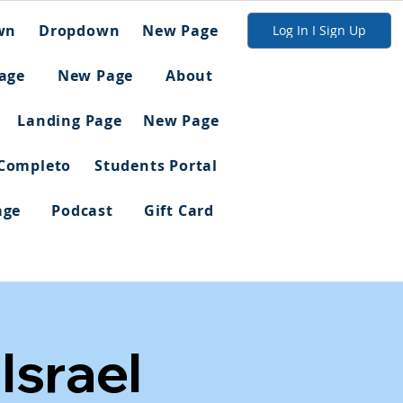
wn
Dropdown
New Page
Log In I Sign Up
age
New Page
About
Landing Page
New Page
 Completo
Students Portal
age
Podcast
Gift Card
Israel