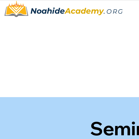
Noahide
Academy
.
ORG
Semin