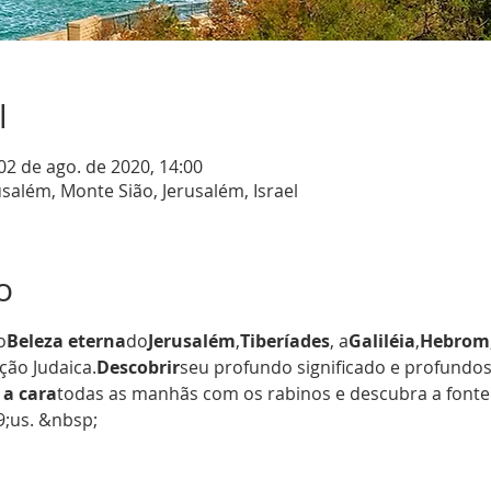
l
 02 de ago. de 2020, 14:00
além, Monte Sião, Jerusalém, Israel
o
o
Beleza eterna
do
Jerusalém
,
Tiberíades
, a
Galiléia
,
Hebrom
ção Judaica.
Descobrir
seu profundo significado e profundo
 a cara
todas as manhãs com os rabinos e descubra a fonte
;us. &nbsp;