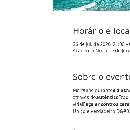
Horário e loca
26 de jul. de 2020, 21:00 –
Academia Noahide de Jerus
Sobre o event
Mergulhe durante
8 dias
n
através do
autêntico
Tradi
vida!
Faça encontros cara
Único e Verdadeiro D&#39