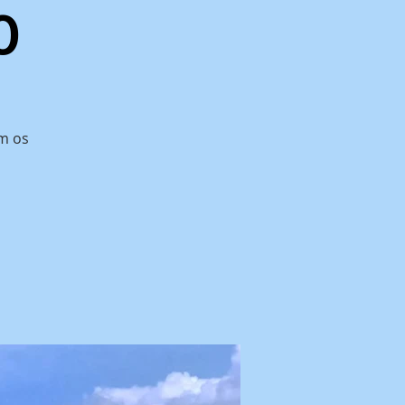
0
om os