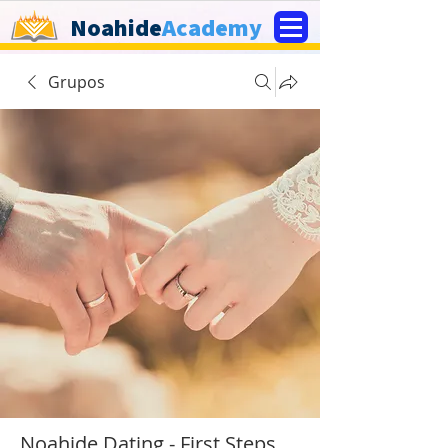
Noahide
Academy
Grupos
Noahide Dating - First Steps