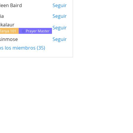
leen Baird
Seguir
ia
Seguir
ikalaur
Seguir
Tanya 101
Prayer Master
sinmose
Seguir
ose
os los miembros (35)