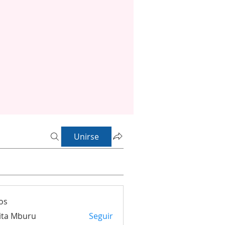
Unirse
os
ita Mburu
Seguir