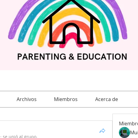
Archivos
Miembros
Acerca de
Miembr
Mu
·
se unió al grupo.