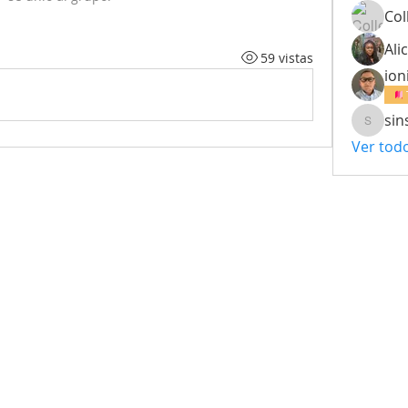
Col
Alic
59 vistas
ion
sin
sinsinm
Ver tod