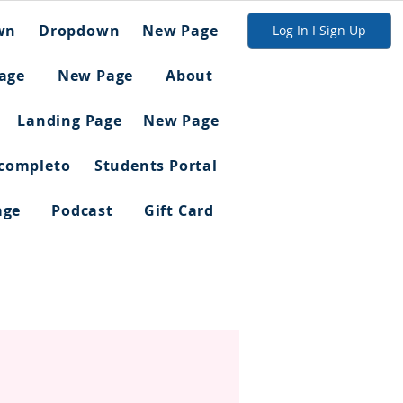
wn
Dropdown
New Page
Log In I Sign Up
age
New Page
About
Landing Page
New Page
 completo
Students Portal
age
Podcast
Gift Card