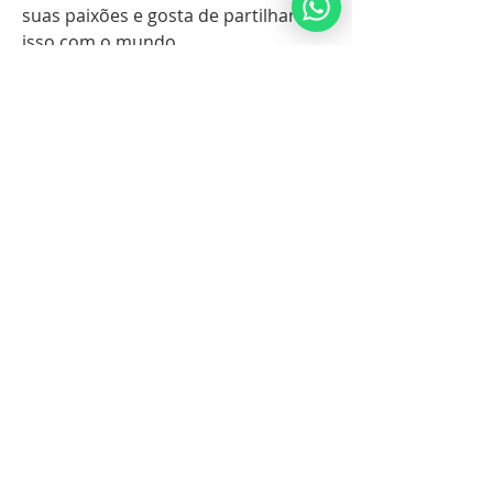
suas paixões e gosta de partilhar 
isso com o mundo.
Fontes
O Código Divino (Terceira Edição)
© Copyright, todos os direitos 
reservados. Se você gostou deste 
artigo, encorajamos você a distribuí-
lo ainda mais.
Política de direitos autorais da 
NoahideAcademy.org .