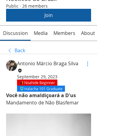
Public
·
26 members
Join
Discussion
Media
Members
About
Back
Antonio Márcio Braga Silva
September 29, 2023
Noahide Beginner
Halacha 101 Graduate
Você não amaldiçoará a D'us
Mandamento de Não Blasfemar