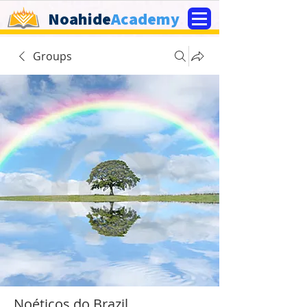
Noahide
Academy
Groups
Noéticos do Brazil