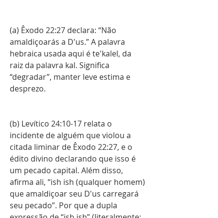
(a) Êxodo 22:27 declara: “Não 
amaldiçoarás a D'us.” A palavra 
hebraica usada aqui é te'kalel, da 
raiz da palavra kal. Significa 
“degradar”, manter leve estima e 
desprezo.
(b) Levítico 24:10-17 relata o 
incidente de alguém que violou a 
citada liminar de Êxodo 22:27, e o 
édito divino declarando que isso é 
um pecado capital. Além disso, 
afirma ali, “ish ish (qualquer homem) 
que amaldiçoar seu D'us carregará 
seu pecado”. Por que a dupla 
expressão de “ish ish” (literalmente: 