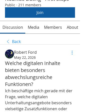
Public
·
211 members
Join
Discussion
Media
Members
About
Back
Robert Ford
May 22, 2026
Welche digitalen Inhalte
bieten besonders
abwechslungsreiche
Funktionen?
Ich beschäftige mich gerade mit der 
Frage, welche digitalen 
Unterhaltungsangebote besonders 
vielseitige Zusatzfunktionen oder 