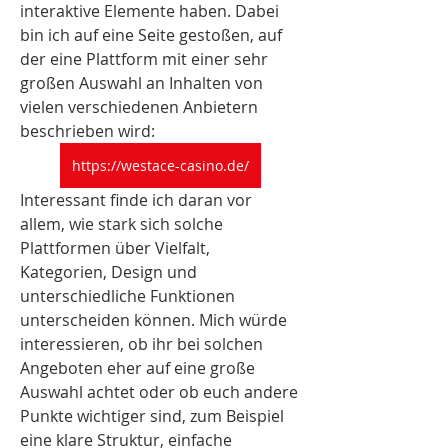
interaktive Elemente haben. Dabei 
bin ich auf eine Seite gestoßen, auf 
der eine Plattform mit einer sehr 
großen Auswahl an Inhalten von 
vielen verschiedenen Anbietern 
beschrieben wird: 
https://westace-casino.de/
Interessant finde ich daran vor 
allem, wie stark sich solche 
Plattformen über Vielfalt, 
Kategorien, Design und 
unterschiedliche Funktionen 
unterscheiden können. Mich würde 
interessieren, ob ihr bei solchen 
Angeboten eher auf eine große 
Auswahl achtet oder ob euch andere 
Punkte wichtiger sind, zum Beispiel 
eine klare Struktur, einfache 