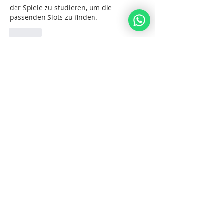
der Spiele zu studieren, um die 
passenden Slots zu finden.
Like
About
Welcome to the group! Connect with
other members, get updates and
share media.
Members
Sawdah Salib
Follow
patrick
Follow
Robert Stull
Follow
Serg Zorg
Follow
Serg Zorg
Shimon White
Follow