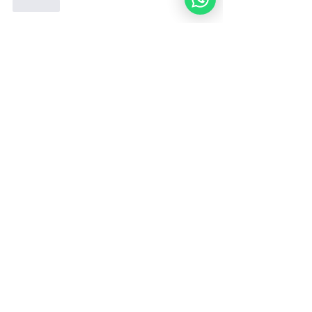
Like
About
Welcome to the group! Connect with
other members, get updates and
share media.
Members
Sawdah Salib
Follow
patrick
Follow
Robert Stull
Follow
Serg Zorg
Follow
Serg Zorg
Shimon White
Follow
See All Members (211)