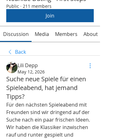
Public
·
211 members
Join
Discussion
Media
Members
About
Back
Lili Depp
May 12, 2026
Suche neue Spiele für einen
Spieleabend, hat jemand
Tipps?
Für den nächsten Spieleabend mit 
Freunden sind wir dringend auf der 
Suche nach ein paar frischen Ideen. 
Wir haben die Klassiker inzwischen 
rauf und runter gespielt und 