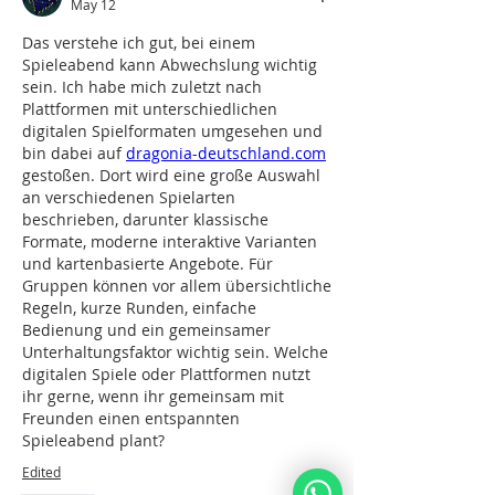
May 12
Das verstehe ich gut, bei einem 
Spieleabend kann Abwechslung wichtig 
sein. Ich habe mich zuletzt nach 
Plattformen mit unterschiedlichen 
digitalen Spielformaten umgesehen und 
bin dabei auf 
dragonia-deutschland.com
gestoßen. Dort wird eine große Auswahl 
an verschiedenen Spielarten 
beschrieben, darunter klassische 
Formate, moderne interaktive Varianten 
und kartenbasierte Angebote. Für 
Gruppen können vor allem übersichtliche 
Regeln, kurze Runden, einfache 
Bedienung und ein gemeinsamer 
Unterhaltungsfaktor wichtig sein. Welche 
digitalen Spiele oder Plattformen nutzt 
ihr gerne, wenn ihr gemeinsam mit 
Freunden einen entspannten 
Spieleabend plant?
Edited