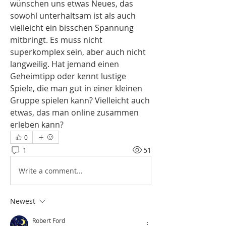
wünschen uns etwas Neues, das 
sowohl unterhaltsam ist als auch 
vielleicht ein bisschen Spannung 
mitbringt. Es muss nicht 
superkomplex sein, aber auch nicht 
langweilig. Hat jemand einen 
Geheimtipp oder kennt lustige 
Spiele, die man gut in einer kleinen 
Gruppe spielen kann? Vielleicht auch 
etwas, das man online zusammen 
erleben kann?
0
1
51
Write a comment...
Newest
Robert Ford